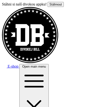
Stáhni si naší divokou appku!
Stáhnout
E-shop
Open main menu