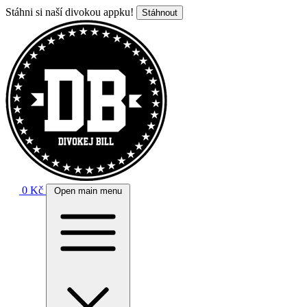
Stáhni si naší divokou appku!
Stáhnout
0 Kč
Open main menu