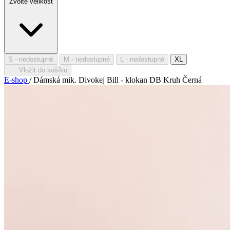
Zvolte velikost
S
- nedostupné
M
- nedostupné
L
- nedostupné
XL
Vložit do košíku
E-shop
/
Dámská mik. Divokej Bill - klokan DB Kruh Černá