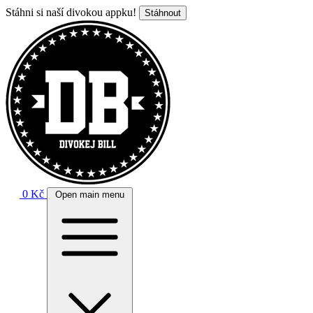
Stáhni si naší divokou appku!
Stáhnout
0 Kč
Open main menu