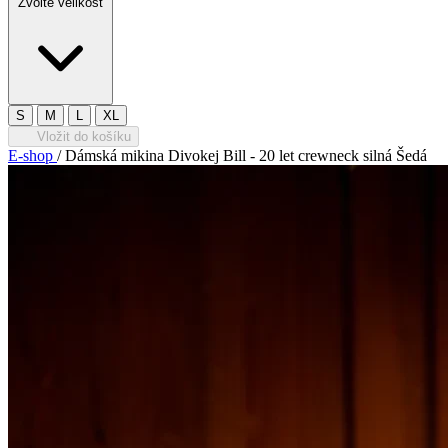
Zvolte velikost
S
M
L
XL
Vložit do košíku
E-shop
/
Dámská mikina Divokej Bill - 20 let crewneck silná Šedá