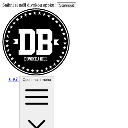
Stáhni si naší divokou appku!
Stáhnout
0 Kč
Open main menu