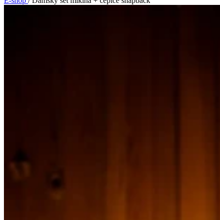
E-shop
/
Dámský set mikina + čepice snapback