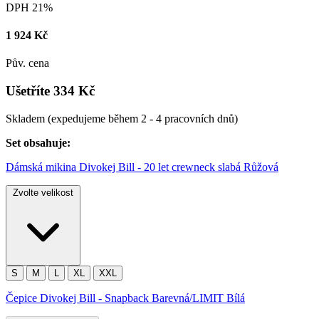
DPH 21%
1 924 Kč
Pův. cena
Ušetříte 334 Kč
Skladem
(expedujeme během 2 - 4 pracovních dnů)
Set obsahuje:
Dámská mikina Divokej Bill - 20 let crewneck slabá Růžová
Zvolte velikost
S
M
L
XL
XXL
Čepice Divokej Bill - Snapback Barevná/LIMIT Bílá