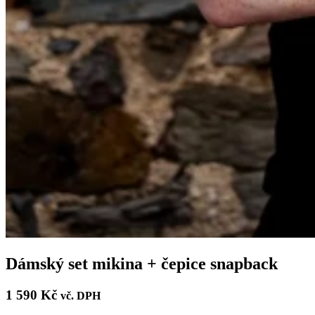
Dámský set mikina + čepice snapback
1 590 Kč
vč. DPH