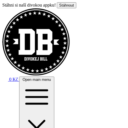
Stáhni si naší divokou appku!
Stáhnout
0 Kč
Open main menu