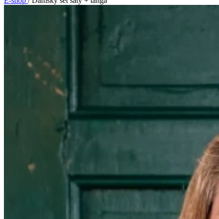
E-shop
/
Dámský set šaty + tanga