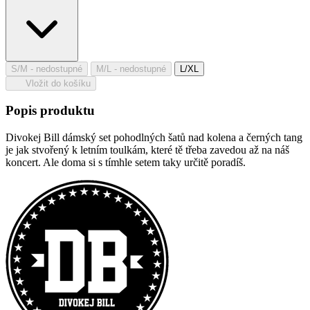
S/M
- nedostupné
M/L
- nedostupné
L/XL
Vložit do košíku
Popis produktu
Divokej Bill dámský set pohodlných šatů nad kolena a černých tang
je jak stvořený k letním toulkám, které tě třeba zavedou až na náš
koncert. Ale doma si s tímhle setem taky určitě poradíš.