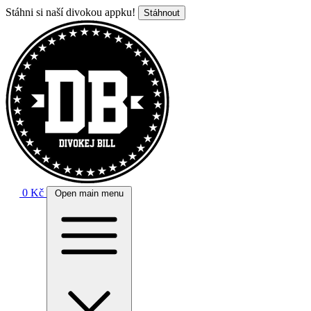
Stáhni si naší divokou appku!
Stáhnout
0 Kč
Open main menu