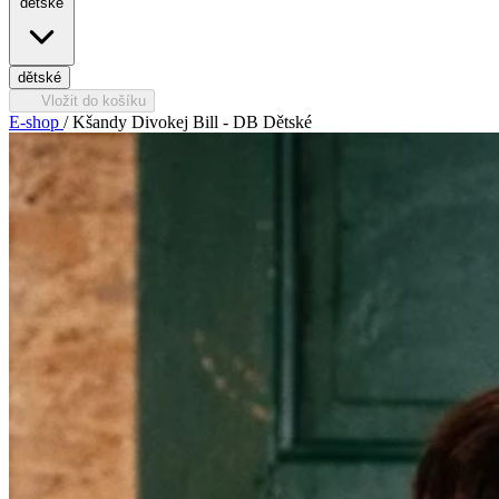
dětské
dětské
Vložit do košíku
E-shop
/
Kšandy Divokej Bill - DB Dětské