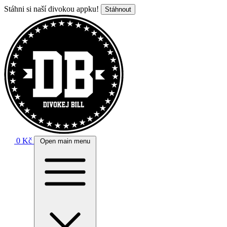
Stáhni si naší divokou appku!
Stáhnout
0 Kč
Open main menu