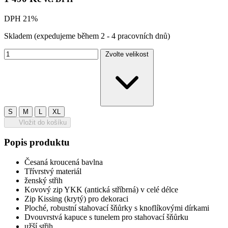
DPH 21%
Skladem
(expedujeme během 2 - 4 pracovních dnů)
Zvolte velikost
S
M
L
XL
Vložit do košíku
Popis produktu
Česaná kroucená bavlna
Třívrstvý materiál
ženský střih
Kovový zip YKK (antická stříbrná) v celé délce
Zip Kissing (krytý) pro dekoraci
Ploché, robustní stahovací šňůrky s knoflíkovými dírkami
Dvouvrstvá kapuce s tunelem pro stahovací šňůrku
užší střih