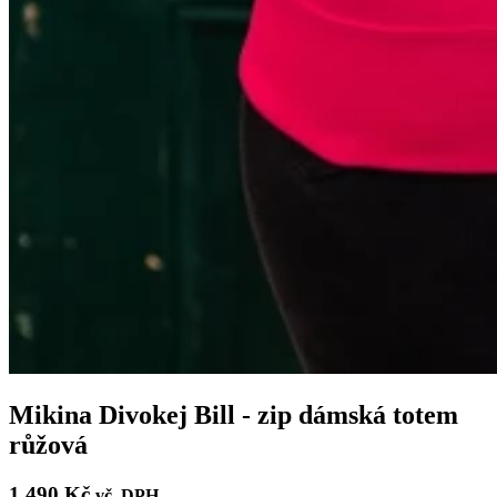
Mikina Divokej Bill - zip dámská totem
růžová
1 490 Kč
vč. DPH