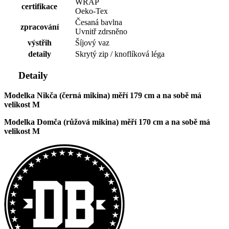
WRAP
certifikace
Oeko-Tex
Česaná bavlna
zpracování
Uvnitř zdrsněno
výstřih
Šíjový vaz
detaily
Skrytý zip / knoflíková léga
Detaily
Modelka Nikča (černá mikina) měří 179 cm a na sobě má
velikost M
Modelka Domča (růžová mikina) měří 170 cm a na sobě má
velikost M