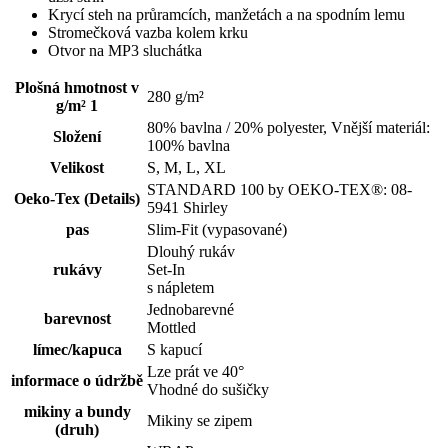
Krycí steh na průramcích, manžetách a na spodním lemu
Stromečková vazba kolem krku
Otvor na MP3 sluchátka
Plošná hmotnost v
280 g/m²
g/m² 1
80% bavlna / 20% polyester, Vnější materiál:
Složení
100% bavlna
Velikost
S, M, L, XL
STANDARD 100 by OEKO-TEX®: 08-
Oeko-Tex (Details)
5941 Shirley
pas
Slim-Fit (vypasované)
Dlouhý rukáv
rukávy
Set-In
s nápletem
Jednobarevné
barevnost
Mottled
límec/kapuca
S kapucí
Lze prát ve 40°
informace o údržbě
Vhodné do sušičky
mikiny a bundy
Mikiny se zipem
(druh)