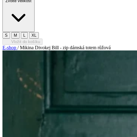
Zvolte velikost
S
M
L
XL
Vložit do košíku
E-shop
/
Mikina Divokej Bill - zip dámská totem růžová