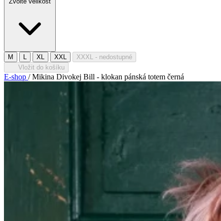
Zvolte velikost
M
L
XL
XXL
XXXL
- nedostupné
Vložit do košíku
E-shop
/
Mikina Divokej Bill - klokan pánská totem černá