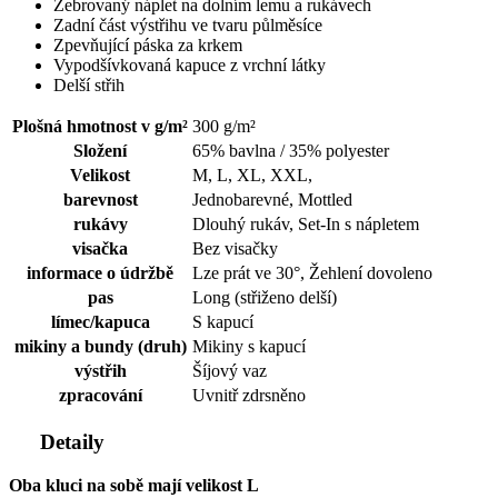
Žebrovaný náplet na dolním lemu a rukávech
Zadní část výstřihu ve tvaru půlměsíce
Zpevňující páska za krkem
Vypodšívkovaná kapuce z vrchní látky
Delší střih
Plošná hmotnost v g/m²
300 g/m²
Složení
65% bavlna / 35% polyester
Velikost
M, L, XL, XXL,
barevnost
Jednobarevné, Mottled
rukávy
Dlouhý rukáv, Set-In s nápletem
visačka
Bez visačky
informace o údržbě
Lze prát ve 30°, Žehlení dovoleno
pas
Long (střiženo delší)
límec/kapuca
S kapucí
mikiny a bundy (druh)
Mikiny s kapucí
výstřih
Šíjový vaz
zpracování
Uvnitř zdrsněno
Detaily
Oba kluci na sobě mají velikost L