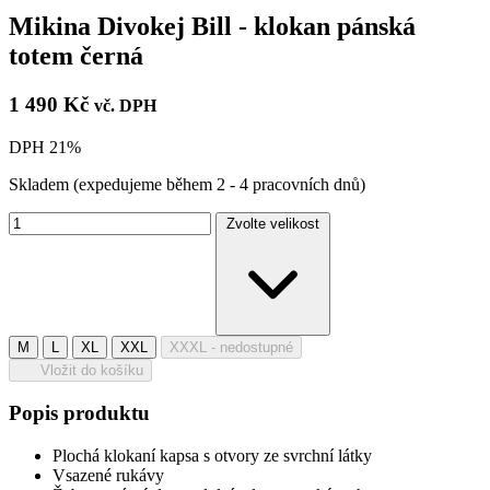
Mikina Divokej Bill - klokan pánská
totem černá
1 490 Kč
vč. DPH
DPH 21%
Skladem
(expedujeme během 2 - 4 pracovních dnů)
Zvolte velikost
M
L
XL
XXL
XXXL
- nedostupné
Vložit do košíku
Popis produktu
Plochá klokaní kapsa s otvory ze svrchní látky
Vsazené rukávy