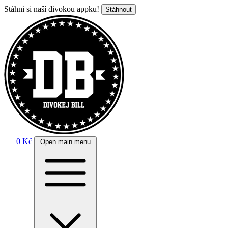
Stáhni si naší divokou appku!
Stáhnout
0 Kč
Open main menu