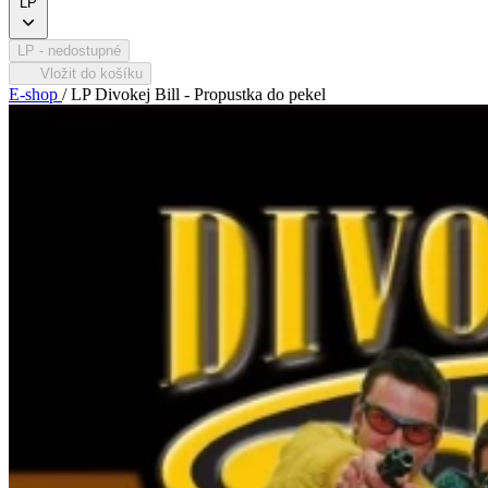
LP
LP
- nedostupné
Vložit do košíku
E-shop
/
LP Divokej Bill - Propustka do pekel