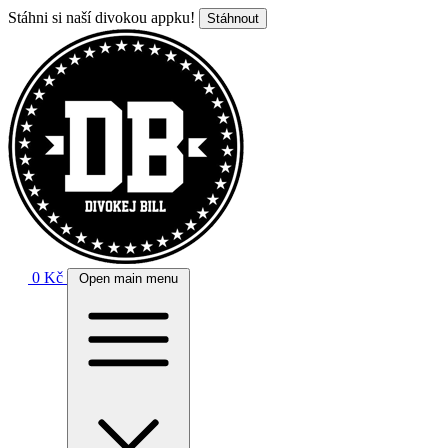
Stáhni si naší divokou appku!
Stáhnout
0 Kč
Open main menu