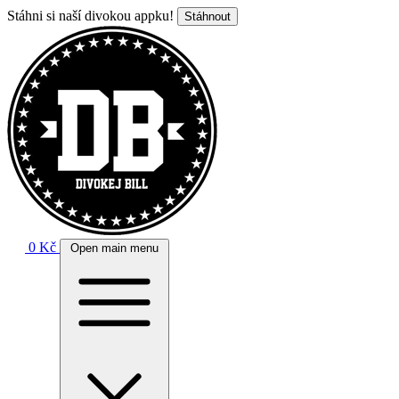
Stáhni si naší divokou appku!
Stáhnout
0 Kč
Open main menu