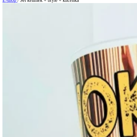
E-shop
/
Set kelímek + brýle + klíčenka