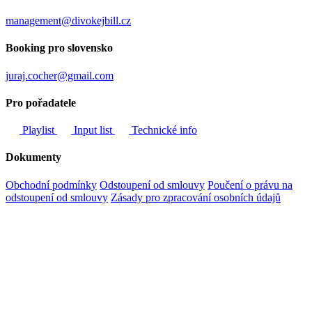
management@divokejbill.cz
Booking pro slovensko
juraj.cocher@gmail.com
Pro pořadatele
Playlist
Input list
Technické info
Dokumenty
Obchodní podmínky
Odstoupení od smlouvy
Poučení o právu na
odstoupení od smlouvy
Zásady pro zpracování osobních údajů