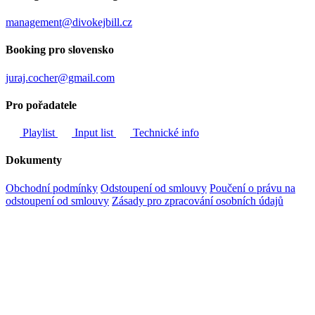
management@divokejbill.cz
Booking pro slovensko
juraj.cocher@gmail.com
Pro pořadatele
Playlist
Input list
Technické info
Dokumenty
Obchodní podmínky
Odstoupení od smlouvy
Poučení o právu na
odstoupení od smlouvy
Zásady pro zpracování osobních údajů