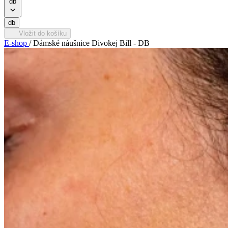
db
db
Vložit do košíku
E-shop
/
Dámské náušnice Divokej Bill - DB