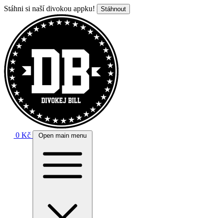
Stáhni si naší divokou appku!
Stáhnout
0 Kč
Open main menu