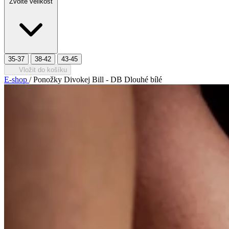
Zvolte velikost
35-37
38-42
43-45
Vložit do košíku
E-shop
/
Ponožky Divokej Bill - DB Dlouhé bílé