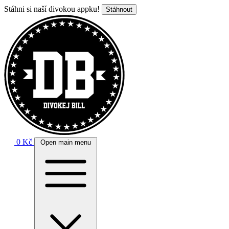
Stáhni si naší divokou appku!
Stáhnout
0 Kč
Open main menu