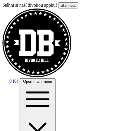
Stáhni si naší divokou appku!
Stáhnout
0 Kč
Open main menu