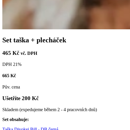
Set taška + plecháček
465 Kč
vč. DPH
DPH 21%
665 Kč
Pův. cena
Ušetříte 200 Kč
Skladem
(expedujeme během 2 - 4 pracovních dnů)
Set obsahuje:
Taška Divokej Bill - DB černá