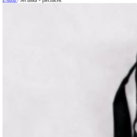
E-shop
/
Set taška + plecháček