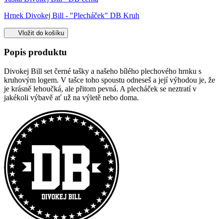
Hrnek Divokej Bill - "Plecháček" DB Kruh
Vložit do košíku
Popis produktu
Divokej Bill set černé tašky a našeho bílého plechového hrnku s
kruhovým logem. V tašce toho spoustu odneseš a její výhodou je, že
je krásně lehoučká, ale přitom pevná. A plecháček se neztratí v
jakékoli výbavě ať už na výletě nebo doma.