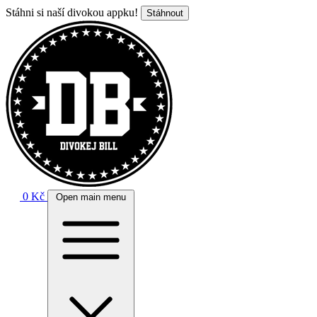
Stáhni si naší divokou appku!
Stáhnout
0 Kč
Open main menu