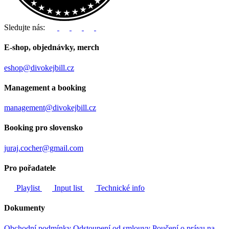
Sledujte nás:
E-shop, objednávky, merch
eshop@divokejbill.cz
Management a booking
management@divokejbill.cz
Booking pro slovensko
juraj.cocher@gmail.com
Pro pořadatele
Playlist
Input list
Technické info
Dokumenty
Obchodní podmínky
Odstoupení od smlouvy
Poučení o právu na