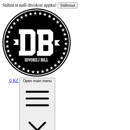
Stáhni si naší divokou appku!
Stáhnout
0 Kč
Open main menu