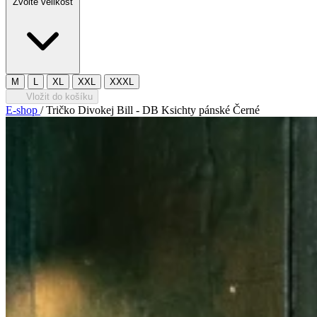
Zvolte velikost
M
L
XL
XXL
XXXL
Vložit do košíku
E-shop
/
Tričko Divokej Bill - DB Ksichty pánské Černé