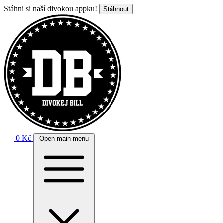
Stáhni si naší divokou appku!
Stáhnout
0 Kč
Open main menu