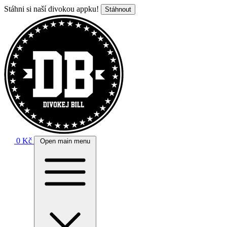
Stáhni si naší divokou appku!
Stáhnout
0 Kč
Open main menu