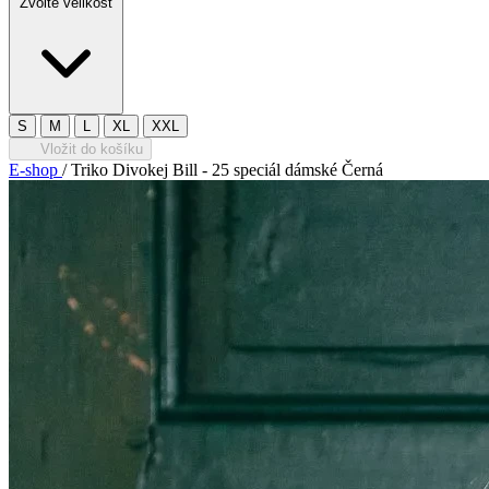
Zvolte velikost
S
M
L
XL
XXL
Vložit do košíku
E-shop
/
Triko Divokej Bill - 25 speciál dámské Černá