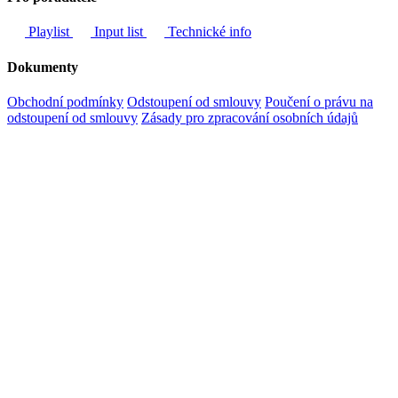
Playlist
Input list
Technické info
Dokumenty
Obchodní podmínky
Odstoupení od smlouvy
Poučení o právu na
odstoupení od smlouvy
Zásady pro zpracování osobních údajů