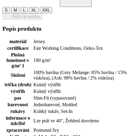
S
M
L
XL
XXL
Vložit do košíku
Popis produktu
materiál
Jersey
certifikace
Fair Working Conditions, Oeko-Tex
Plošná
hmotnost v
190 g/m²
g/m² 1
100% bavlna (Grey Melange: 85% bavlna / 15%
Složení
viskóza), (Ash: 98% bavlna / 2% viskóza)
trička (druh)
Kulatý výstřih
výstřih
Kulatý výstřih
pas
Slim-Fit (vypasované)
barevnost
Jednobarevné, Mottled
rukávy
Krátký rukáv, Set-In
informace o
Lze prát ve 40°, Žehlení dovoleno
údržbě
zpracování
Postranní švy