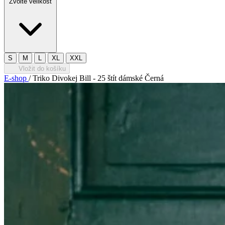
Zvolte velikost
S
M
L
XL
XXL
Vložit do košíku
E-shop
/
Triko Divokej Bill - 25 štít dámské Černá