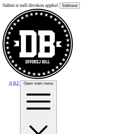
Stáhni si naší divokou appku!
Stáhnout
0 Kč
Open main menu