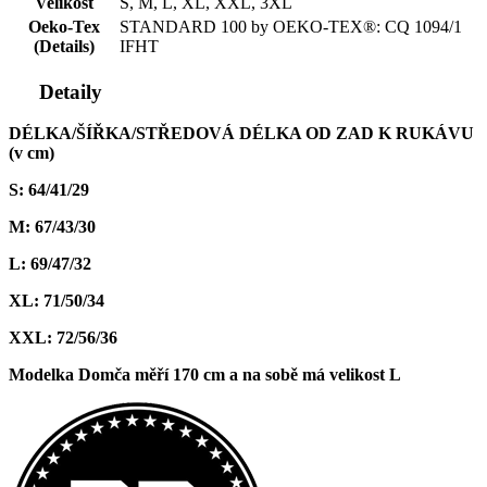
Velikost
S, M, L, XL, XXL, 3XL
Oeko-Tex
STANDARD 100 by OEKO-TEX®: CQ 1094/1
(Details)
IFHT
Detaily
DÉLKA/ŠÍŘKA/STŘEDOVÁ DÉLKA OD ZAD K RUKÁVU
(v cm)
S: 64/41/29
M: 67/43/30
L: 69/47/32
XL: 71/50/34
XXL: 72/56/36
Modelka Domča měří 170 cm a na sobě má velikost L